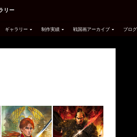
ラリー
ギャラリー
制作実績
戦国画アーカイブ
ブログ
本多忠勝
書籍関連
戦国画 本多忠勝
戦国武将
戦国画 戦国武将
鹿角美人画
戦国画 SD戦国武将
戦国画 忍者・姫