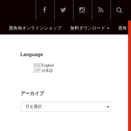
鹿角画オンラインショップ
無料ダウンロード
鹿角
鹿角美人画
Language
English
日本語
アーカイブ
ア
ー
カ
イ
ブ